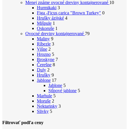
Menej známe ovocné dreviny
kontajnerované
10
Hurmikaki
3
Figa -Ficus carica "Brown Turkey"
0
Hrušky ázijské
4
Mišpule
1
Oskoruše
1
Ovocné dreviny
kontajnerované
79
Maliny
9
Ríbezle
3
Višne
2
Hrozno
5
Broskyne
7
Čerešne
8
Duly
2
Hrušky
9
Jablone
17
Jablone
5
Stĺpové jablone
5
Marhule
5
Moruše
2
Nektarinky
3
Slivky
5
Filtrovať podľa ceny