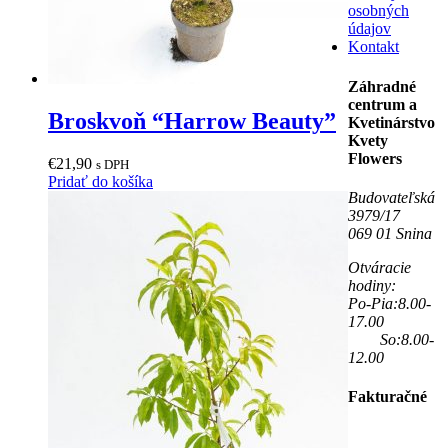
osobných
údajov
Kontakt
Záhradné
centrum a
Broskvoň “Harrow Beauty”
Kvetinárstvo
Kvety
Flowers
€
21,90
s DPH
Pridať do košíka
Budovateľská
3979/17
069 01 Snina
Otváracie
hodiny:
Po-Pia:8.00-
17.00
So:8.00-
12.00
Fakturačné