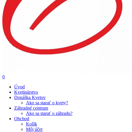
0
Úvod
Kvetinárstvo
Donáška Kvetov
Ako sa starať o kvety?
Záhradné centrum
Ako sa starať o záhradu?
Obchod
Košík
Môj účet