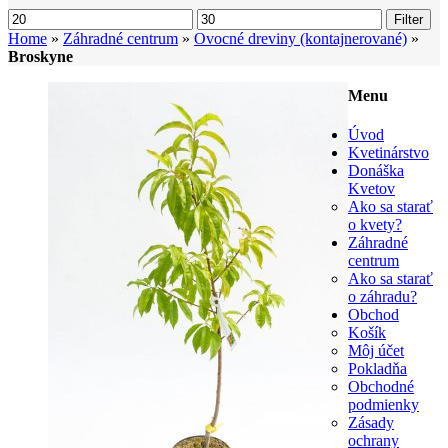
Filter
Home
»
Záhradné centrum
»
Ovocné dreviny (kontajnerované)
»
Broskyne
Menu
Úvod
Kvetinárstvo
Donáška
Kvetov
Ako sa starať
o kvety?
Záhradné
centrum
Ako sa starať
o záhradu?
Obchod
Košík
Môj účet
Pokladňa
Obchodné
podmienky
Zásady
ochrany