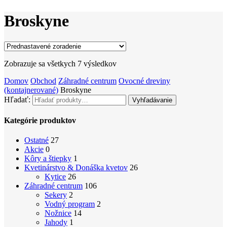
Broskyne
Zobrazuje sa všetkych 7 výsledkov
Domov
Obchod
Záhradné centrum
Ovocné dreviny
(kontajnerované)
Broskyne
Hľadať:
Vyhľadávanie
Kategórie produktov
Ostatné
27
Akcie
0
Kôry a štiepky
1
Kvetinárstvo & Donáška kvetov
26
Kytice
26
Záhradné centrum
106
Sekery
2
Vodný program
2
Nožnice
14
Jahody
1