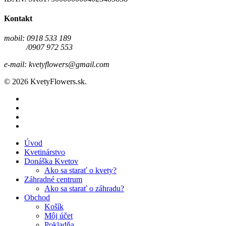
Kontakt
mobil: 0918 533 189
/0907 972 553
e-mail: kvetyflowers@gmail.com
© 2026 KvetyFlowers.sk.
Úvod
Kvetinárstvo
Donáška Kvetov
Ako sa starať o kvety?
Záhradné centrum
Ako sa starať o záhradu?
Obchod
Košík
Môj účet
Pokladňa