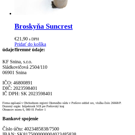
Broskyňa Suncrest
€
21,90
s DPH
Pridať do košíka
údaje/firemné údaje:
KF Snina, s.r.o.
Sládkovičová 2504/110
06901 Snina
IČO: 46800891
DIČ: 2023598401
IČ DPH: SK 2023598401
Firma zapísaná v Obchodnom registri Okresného súdu v Prešove oddiel sro, vložka čislo 26668/P.
Dozorný orgán: Inšpektorát SOI pre Prešovský kraj
Obrancov mieru 6, 080 01 Prešov 1
Bankové spojenie
Číslo účtu: 4023485838/7500
IBAN: SK8175000000004023485838