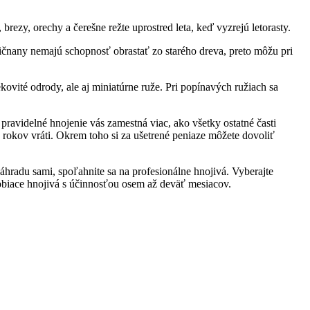
rezy, orechy a čerešne režte uprostred leta, keď vyzrejú letorasty.
ličnany nemajú schopnosť obrastať zo starého dreva, preto môžu pri
ovité odrody, ale aj miniatúrne ruže. Pri popínavých ružiach sa
i pravidelné hnojenie vás zamestná viac, ako všetky ostatné časti
rokov vráti. Okrem toho si za ušetrené peniaze môžete dovoliť
záhradu sami, spoľahnite sa na profesionálne hnojivá. Vyberajte
sobiace hnojivá s účinnosťou osem až deväť mesiacov.