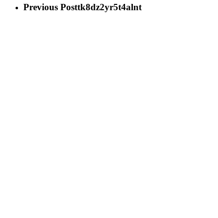
Previous Post
tk8dz2yr5t4alnt