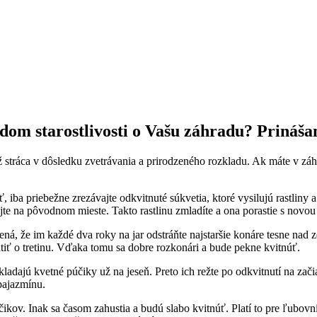
adom starostlivosti o Vašu záhradu? Prináš
ž stráca v dôsledku zvetrávania a prirodzeného rozkladu. Ak máte v záhon
iba priebežne zrezávajte odkvitnuté súkvetia, ktoré vysilujú rastliny 
te na pôvodnom mieste. Takto rastlinu zmladíte a ona porastie s novou 
mená, že im každé dva roky na jar odstráňte najstaršie konáre tesne na
iť o tretinu. Vďaka tomu sa dobre rozkonári a bude pekne kvitnúť.
dajú kvetné púčiky už na jeseň. Preto ich režte po odkvitnutí na začiat
 pajazmínu.
kov. Inak sa časom zahustia a budú slabo kvitnúť. Platí to pre ľubovní