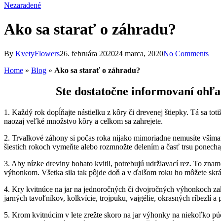
Nezaradené
Ako sa starať o záhradu?
By
KvetyFlowers
26. februára 2020
24 marca, 2020
No Comments
Home
»
Blog
»
Ako sa starať o záhradu?
Ste dostatočne informovaní ohľ
1. Každý rok dopĺňajte nástielku z kôry či drevenej štiepky. Tá sa toti
naozaj veľké množstvo kôry a celkom sa zahrejete.
2. Trvalkové záhony si počas roka nijako mimoriadne nemusíte všímať, 
šiestich rokoch vymeňte alebo rozmnožte delením a časť trsu ponechaj
3. Aby nízke dreviny bohato kvitli, potrebujú udržiavací rez. To zna
výhonkom. Všetka sila tak pôjde doň a v ďalšom roku ho môžete skrát
4. Kry kvitnúce na jar na jednoročných či dvojročných výhonkoch zakla
jarných tavoľníkov, kolkvície, trojpuku, vajgélie, okrasných ríbezlí a
5. Krom kvitnúcim v lete zrežte skoro na jar výhonky na niekoľko púči