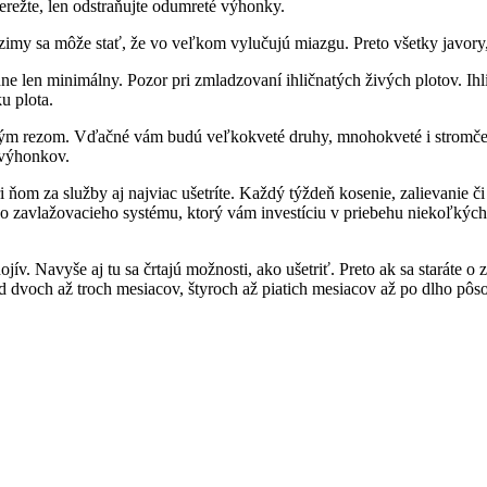
erežte, len odstraňujte odumreté výhonky.
imy sa môže stať, že vo veľkom vylučujú miazgu. Preto všetky javory, b
ne len minimálny. Pozor pri zmladzovaní ihličnatých živých plotov. Ih
u plota.
šikmým rezom. Vďačné vám budú veľkokveté druhy, mnohokveté i stromček
 výhonkov.
ri ňom za služby aj najviac ušetríte. Každý týždeň kosenie, zalievanie č
 zavlažovacieho systému, ktorý vám investíciu v priebehu niekoľkých 
ív. Navyše aj tu sa črtajú možnosti, ako ušetriť. Preto ak sa staráte o 
d dvoch až troch mesiacov, štyroch až piatich mesiacov až po dlho pô