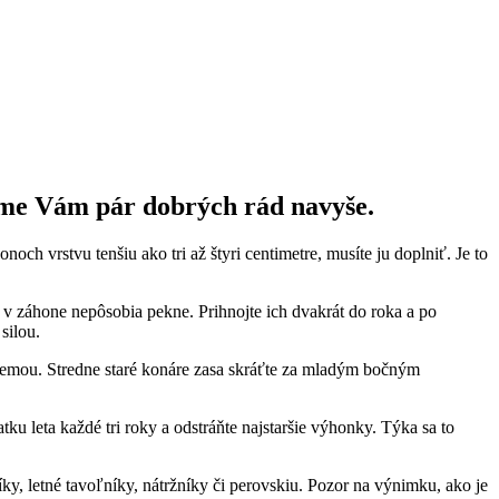
ame Vám pár dobrých rád navyše.
och vrstvu tenšiu ako tri až štyri centimetre, musíte ju doplniť. Je to
a v záhone nepôsobia pekne. Prihnojte ich dvakrát do roka a po
silou.
d zemou. Stredne staré konáre zasa skráťte za mladým bočným
ku leta každé tri roky a odstráňte najstaršie výhonky. Týka sa to
ky, letné tavoľníky, nátržníky či perovskiu. Pozor na výnimku, ako je