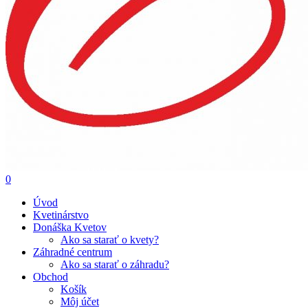
0
Úvod
Kvetinárstvo
Donáška Kvetov
Ako sa starať o kvety?
Záhradné centrum
Ako sa starať o záhradu?
Obchod
Košík
Môj účet