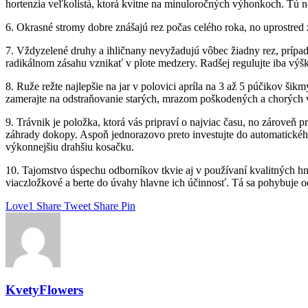
hortenzia veľkolistá, ktorá kvitne na minuloročných výhonkoch. Tú n
6. Okrasné stromy dobre znášajú rez počas celého roka, no uprostred z
7. Vždyzelené druhy a ihličnany nevyžadujú vôbec žiadny rez, prípad
radikálnom zásahu vznikať v plote medzery. Radšej regulujte iba výšk
8. Ruže režte najlepšie na jar v polovici apríla na 3 až 5 púčikov 
zamerajte na odstraňovanie starých, mrazom poškodených a chorých
9. Trávnik je položka, ktorá vás pripraví o najviac času, no zároveň p
záhrady dokopy. Aspoň jednorazovo preto investujte do automatického
výkonnejšiu drahšiu kosačku.
10. Tajomstvo úspechu odborníkov tkvie aj v používaní kvalitných hnoj
viaczložkové a berte do úvahy hlavne ich účinnosť. Tá sa pohybuje o
Love
1
Share
Tweet
Share
Pin
KvetyFlowers