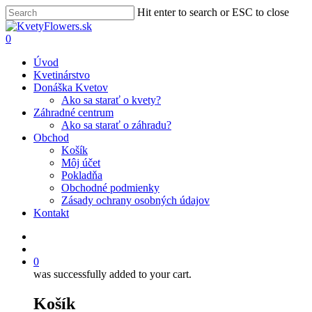
Hit enter to search or ESC to close
0
Úvod
Kvetinárstvo
Donáška Kvetov
Ako sa starať o kvety?
Záhradné centrum
Ako sa starať o záhradu?
Obchod
Košík
Môj účet
Pokladňa
Obchodné podmienky
Zásady ochrany osobných údajov
Kontakt
0
was successfully added to your cart.
Košík