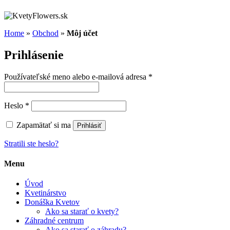
Home
»
Obchod
»
Môj účet
Prihlásenie
Používateľské meno alebo e-mailová adresa
*
Heslo
*
Zapamätať si ma
Prihlásiť
Stratili ste heslo?
Menu
Úvod
Kvetinárstvo
Donáška Kvetov
Ako sa starať o kvety?
Záhradné centrum
Ako sa starať o záhradu?