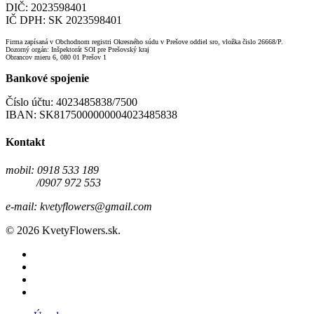
DIČ: 2023598401
IČ DPH: SK 2023598401
Firma zapísaná v Obchodnom registri Okresného súdu v Prešove oddiel sro, vložka čislo 26668/P.
Dozorný orgán: Inšpektorát SOI pre Prešovský kraj
Obrancov mieru 6, 080 01 Prešov 1
Bankové spojenie
Číslo účtu: 4023485838/7500
IBAN: SK8175000000004023485838
Kontakt
mobil: 0918 533 189
/0907 972 553
e-mail: kvetyflowers@gmail.com
© 2026 KvetyFlowers.sk.