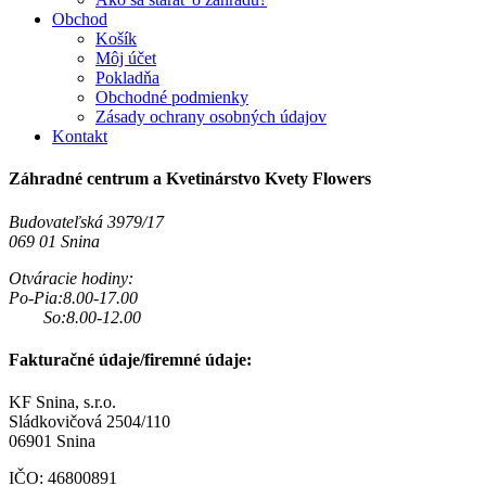
Obchod
Košík
Môj účet
Pokladňa
Obchodné podmienky
Zásady ochrany osobných údajov
Kontakt
Záhradné centrum a Kvetinárstvo Kvety Flowers
Budovateľská 3979/17
069 01 Snina
Otváracie hodiny:
Po-Pia:8.00-17.00
So:8.00-12.00
Fakturačné údaje/firemné údaje:
KF Snina, s.r.o.
Sládkovičová 2504/110
06901 Snina
IČO: 46800891