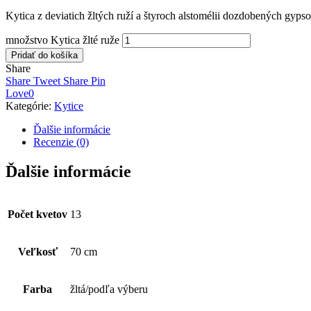
Kytica z deviatich žltých ruží a štyroch alstomélii dozdobených gyps
množstvo Kytica žlté ruže
Pridať do košíka
Share
Share
Tweet
Share
Pin
Love
0
Kategórie:
Kytice
Ďalšie informácie
Recenzie (0)
Ďalšie informácie
Počet kvetov
13
Veľkosť
70 cm
Farba
žltá/podľa výberu