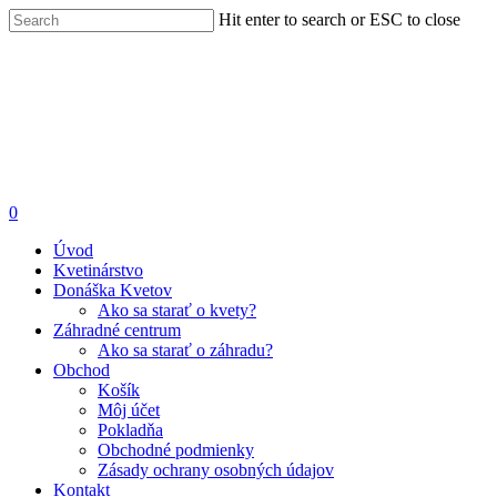
Hit enter to search or ESC to close
0
Úvod
Kvetinárstvo
Donáška Kvetov
Ako sa starať o kvety?
Záhradné centrum
Ako sa starať o záhradu?
Obchod
Košík
Môj účet
Pokladňa
Obchodné podmienky
Zásady ochrany osobných údajov
Kontakt