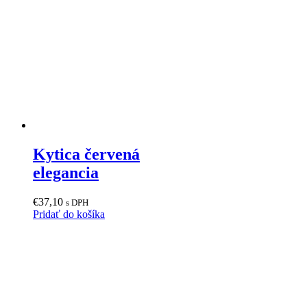
Kytica červená
elegancia
€
37,10
s DPH
Pridať do košíka