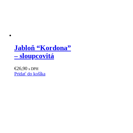
Jabloň “Kordona”
– sloupcovitá
€
26,90
s DPH
Pridať do košíka