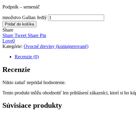
Podpník – semenáč
množstvo Gaštan Jedlý
Pridať do košíka
Share
Share
Tweet
Share
Pin
Love
0
Kategórie:
Ovocné dreviny (kontajnerované)
Recenzie (0)
Recenzie
Nikto zatiaľ nepridal hodnotenie.
Tento produkt môžu ohodnotiť len prihlásení zákazníci, ktorí si ho kúp
Súvisiace produkty