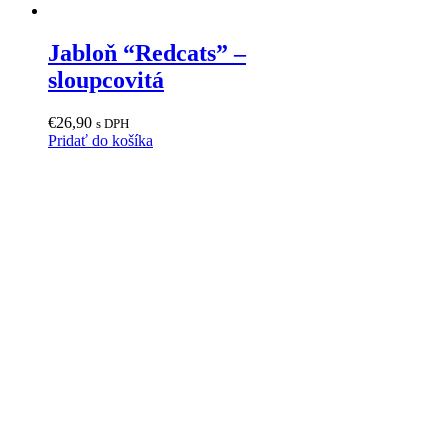
Jabloň “Redcats” –
sloupcovitá
€
26,90
s DPH
Pridať do košíka