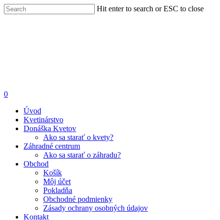
Hit enter to search or ESC to close
0
Úvod
Kvetinárstvo
Donáška Kvetov
Ako sa starať o kvety?
Záhradné centrum
Ako sa starať o záhradu?
Obchod
Košík
Môj účet
Pokladňa
Obchodné podmienky
Zásady ochrany osobných údajov
Kontakt